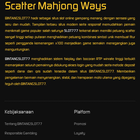
Scatter Mahjong Ways
BINTANGSLOT77 hadir sebagai situs slot online gampang menang dengan sensasi yang
seru dan mudah. Tampilan terbaru situs modern serta responsif memudahkan pemain
menikmati game populer salah satunya
SLOT777
terkenal akan memiliki peluang scatter
sangat tinggi setiap putaran menghadirkan peluang kombinasi simbol unik membuat fitur
seperti pengganda kemenangan x100 menjadikan game semakin menegangkan juga
menguntungkan.
BINTANGSLOT77
menghadirkan sistem fairplay dan bocoran RTP winrate tinggi terbukti
memanjakan seluruh pemainnya didukung akses login yang mudah serta metode deposit
seperti dana dan qris sudah tersedia dalam situs BINTANGSLOT77. Memberikan
pengalaman bermain menyenangkan, stabil, dan transparan moto utama yang dipegang
teguh oleh BINTANGSLOT77.
Kebijaksanaan
Platform
Tentang BINTANGSLOT77
Promosi
Responsible Gambling
Loyalty