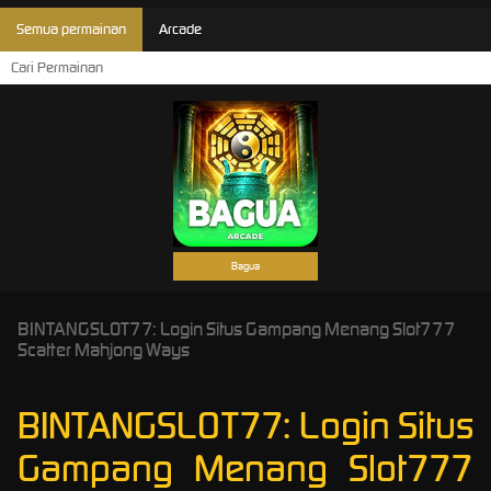
Semua permainan
Arcade
Bagua
BINTANGSLOT77: Login Situs Gampang Menang Slot777
Scatter Mahjong Ways
BINTANGSLOT77: Login Situs
Gampang Menang Slot777