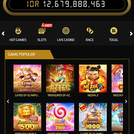
IDR
12,679,880,463
HOT GAMES
SLOTS
LIVE CASINO
RACE
TOGEL
OL
GAME POPULER
GATES OF OLYMPUS POP
TREASURES OF AZTEC
NEZHA 2
MOCHI MANIA 1
FORTUNE GEMS 500
SWEET BONANZA 2500
GATES OF OLYMPUS 1000
PIRATE QUEST 1