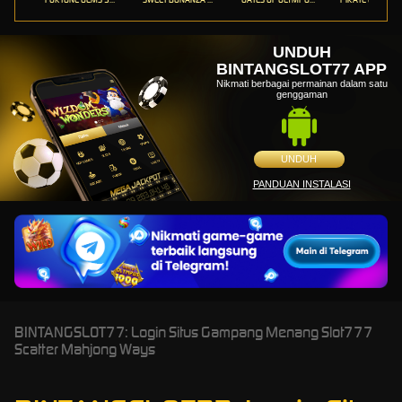
UNDUH
BINTANGSLOT77 APP
Nikmati berbagai permainan dalam satu
genggaman
UNDUH
PANDUAN INSTALASI
BINTANGSLOT77: Login Situs Gampang Menang Slot777
Scatter Mahjong Ways