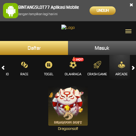
×
BINTANGSLOT77 Aplikasi Mobile
UNDUH
Jangan tampilkan lagi hari ini
Daftar
Masuk
CASINO
RACE
TOGEL
OLAHRAGA
CRASH GAME
ARCADE
Dragoonsoft