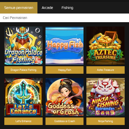
Semua permainan
Arcade
Fishing
Dragon Palace Fishing
Happy Fish
Aztec Treasure
Let's Enhance
Goddess or Crash
Ninja Fishing