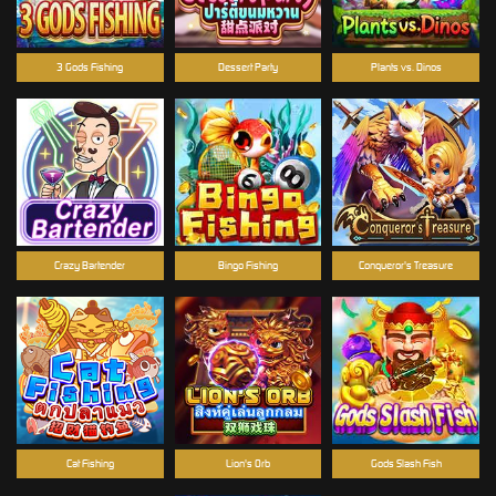
3 Gods Fishing
Dessert Party
Plants vs. Dinos
Crazy Bartender
Bingo Fishing
Conqueror's Treasure
Cat Fishing
Lion's Orb
Gods Slash Fish