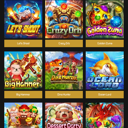
Let's Shoot
Crazy Orb
Golden Zuma
Big Hammer
Dino Hunter
Ocean Lord