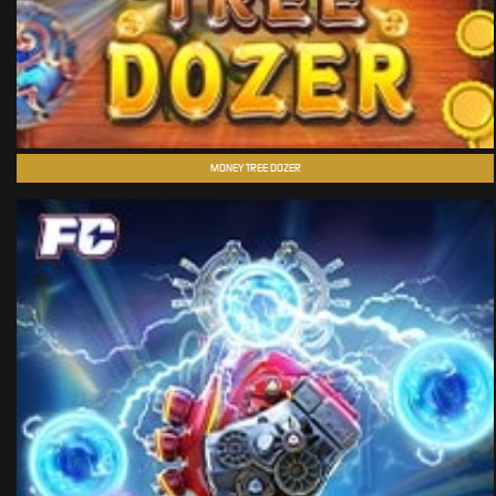
MONEY TREE DOZER