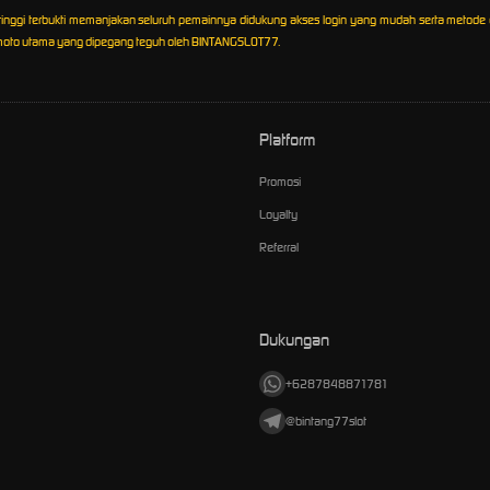
tinggi terbukti memanjakan seluruh pemainnya didukung akses login yang mudah serta metode d
moto utama yang dipegang teguh oleh BINTANGSLOT77.
Platform
Promosi
Loyalty
Referral
Dukungan
+6287848871781
@bintang77slot