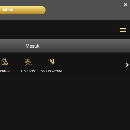
×
UNDUH
Masuk
POKER
E-SPORTS
SABUNG AYAM