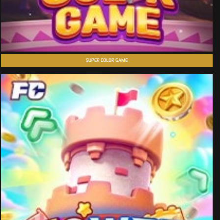
SUPER COLOR GAME