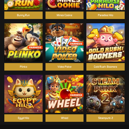
Bunny Run
Mines Cookie
Paradise Hilo
Plinko
Video Poker
Gold Rush: Boomers
Egypt Hilo
Wheel
Steampunk 2