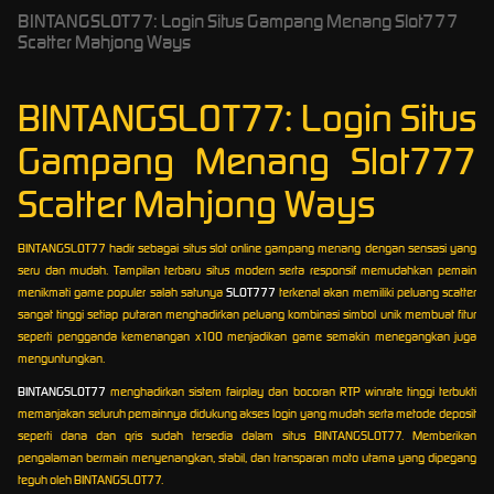
BINTANGSLOT77: Login Situs Gampang Menang Slot777
Scatter Mahjong Ways
BINTANGSLOT77: Login Situs
Gampang Menang Slot777
Scatter Mahjong Ways
BINTANGSLOT77 hadir sebagai situs slot online gampang menang dengan sensasi yang
seru dan mudah. Tampilan terbaru situs modern serta responsif memudahkan pemain
menikmati game populer salah satunya
SLOT777
terkenal akan memiliki peluang scatter
sangat tinggi setiap putaran menghadirkan peluang kombinasi simbol unik membuat fitur
seperti pengganda kemenangan x100 menjadikan game semakin menegangkan juga
menguntungkan.
BINTANGSLOT77
menghadirkan sistem fairplay dan bocoran RTP winrate tinggi terbukti
memanjakan seluruh pemainnya didukung akses login yang mudah serta metode deposit
seperti dana dan qris sudah tersedia dalam situs BINTANGSLOT77. Memberikan
pengalaman bermain menyenangkan, stabil, dan transparan moto utama yang dipegang
teguh oleh BINTANGSLOT77.