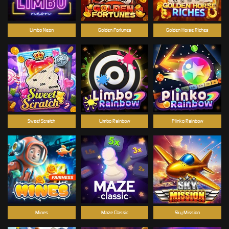
Limbo Neon
Golden Fortunes
Golden Horse Riches
Sweet Scratch
Limbo Rainbow
Plinko Rainbow
Mines
Maze Classic
Sky Mission