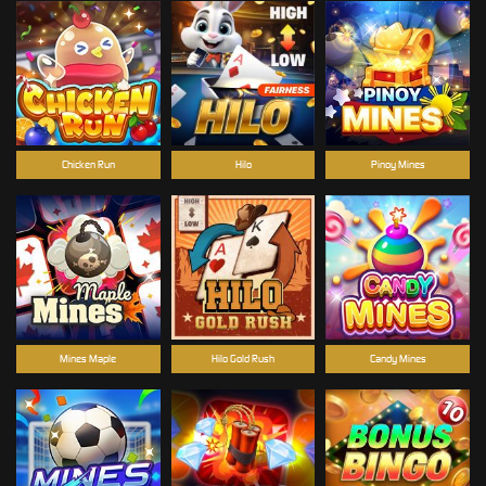
Chicken Run
Hilo
Pinoy Mines
Mines Maple
Hilo Gold Rush
Candy Mines