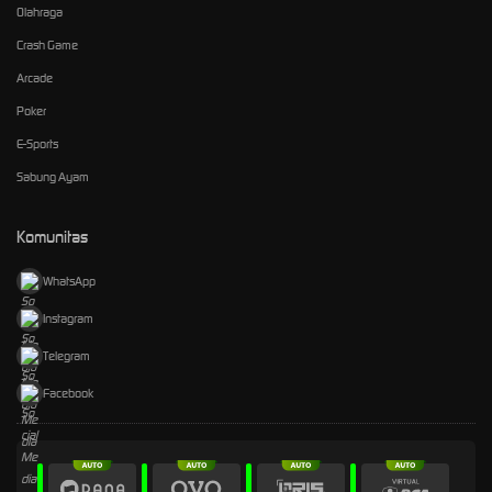
Olahraga
Crash Game
Arcade
Poker
E-Sports
Sabung Ayam
Komunitas
WhatsApp
Instagram
Telegram
Facebook