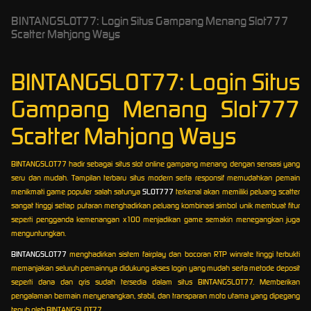
BINTANGSLOT77: Login Situs Gampang Menang Slot777
Scatter Mahjong Ways
BINTANGSLOT77: Login Situs
Gampang Menang Slot777
Scatter Mahjong Ways
BINTANGSLOT77 hadir sebagai situs slot online gampang menang dengan sensasi yang
seru dan mudah. Tampilan terbaru situs modern serta responsif memudahkan pemain
menikmati game populer salah satunya
SLOT777
terkenal akan memiliki peluang scatter
sangat tinggi setiap putaran menghadirkan peluang kombinasi simbol unik membuat fitur
seperti pengganda kemenangan x100 menjadikan game semakin menegangkan juga
menguntungkan.
BINTANGSLOT77
menghadirkan sistem fairplay dan bocoran RTP winrate tinggi terbukti
memanjakan seluruh pemainnya didukung akses login yang mudah serta metode deposit
seperti dana dan qris sudah tersedia dalam situs BINTANGSLOT77. Memberikan
pengalaman bermain menyenangkan, stabil, dan transparan moto utama yang dipegang
teguh oleh BINTANGSLOT77.