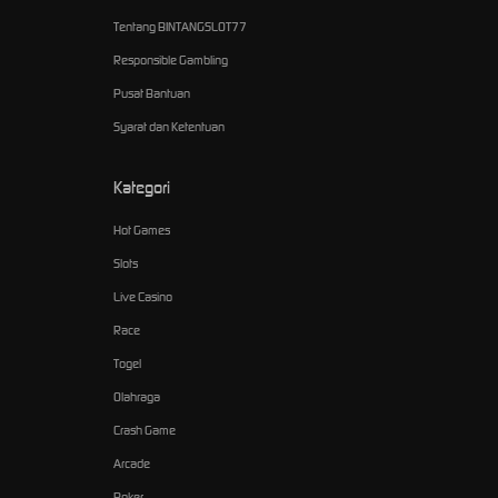
Tentang BINTANGSLOT77
Responsible Gambling
Pusat Bantuan
Syarat dan Ketentuan
Kategori
Hot Games
Slots
Live Casino
Race
Togel
Olahraga
Crash Game
Arcade
Poker