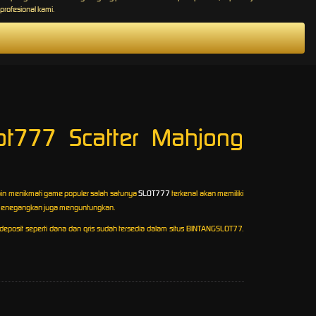
profesional kami.
t777 Scatter Mahjong
ain menikmati game populer salah satunya
SLOT777
terkenal akan memiliki
n menegangkan juga menguntungkan.
eposit seperti dana dan qris sudah tersedia dalam situs BINTANGSLOT77.