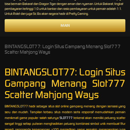
bisa bermain Bakarat dan Dragon Tiger dengan aman dan nyaman. Untuk Bakarat, tingkat
pembayaran tertinggi 1:0 untuk banker dan rasio pembayaran untuk pemain adalah 1:1.
Untuk Rolet dan juga Sic Bo akan segera hadir di Pretty Gaming.
MAIN
BINTANGSLOT77: Login Situs Gampang Menang Slot777
Scatter Mahjong Ways
BINTANGSLOT77: Login Situs
Gampang Menang Slot777
Scatter Mahjong Ways
BINTANGSLOT77 hadir sebagai situs slot online gampang menang dengan sensasi yang
seru dan mudah. Tampilan terbaru situs modern serta responsif memudahkan pemain
menikmati game populer salah satunya
SLOT777
terkenal akan memiliki peluang scatter
sangat tinggi setiap putaran menghadirkan peluang kombinasi simbol unik membuat fitur
seperti pengganda kemenangan x100 menjadikan game semakin menegangkan juga