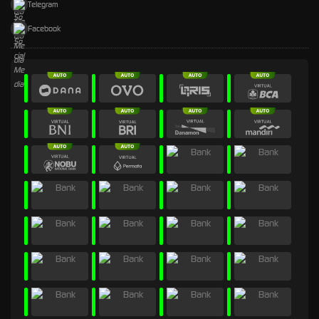
Telegram
Facebook