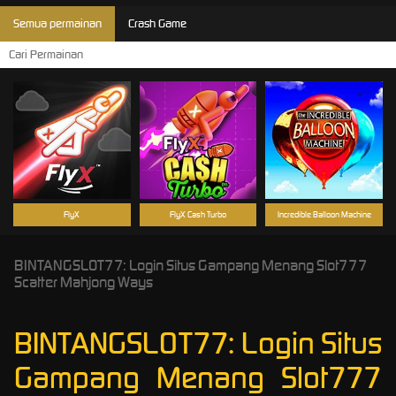
Semua permainan
Crash Game
FlyX
FlyX Cash Turbo
Incredible Balloon Machine
BINTANGSLOT77: Login Situs Gampang Menang Slot777
Scatter Mahjong Ways
BINTANGSLOT77: Login Situs
Gampang Menang Slot777