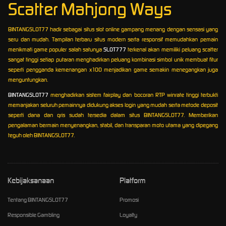
Scatter Mahjong Ways
BINTANGSLOT77 hadir sebagai situs slot online gampang menang dengan sensasi yang
seru dan mudah. Tampilan terbaru situs modern serta responsif memudahkan pemain
menikmati game populer salah satunya
SLOT777
terkenal akan memiliki peluang scatter
sangat tinggi setiap putaran menghadirkan peluang kombinasi simbol unik membuat fitur
seperti pengganda kemenangan x100 menjadikan game semakin menegangkan juga
menguntungkan.
BINTANGSLOT77
menghadirkan sistem fairplay dan bocoran RTP winrate tinggi terbukti
memanjakan seluruh pemainnya didukung akses login yang mudah serta metode deposit
seperti dana dan qris sudah tersedia dalam situs BINTANGSLOT77. Memberikan
pengalaman bermain menyenangkan, stabil, dan transparan moto utama yang dipegang
teguh oleh BINTANGSLOT77.
Kebijaksanaan
Platform
Tentang BINTANGSLOT77
Promosi
Responsible Gambling
Loyalty