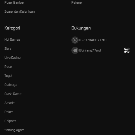
Pusat Bantuan
Referral
Syarat dan Ketentuan
Kategori
Dukungan
Hot Games
+6287848871781
Slots
@bintang77slot
Live Casino
Race
Togel
Olahraga
Crash Game
Arcade
Poker
E-Sports
Sabung Ayam