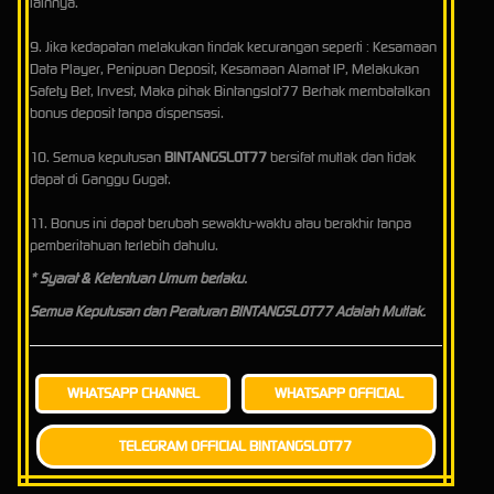
lainnya.
9. Jika kedapatan melakukan tindak kecurangan seperti : Kesamaan
Data Player, Penipuan Deposit, Kesamaan Alamat IP, Melakukan
Safety Bet, Invest, Maka pihak Bintangslot77 Berhak membatalkan
bonus deposit tanpa dispensasi.
10. Semua keputusan
BINTANGSLOT77
bersifat mutlak dan tidak
dapat di Ganggu Gugat.
11. Bonus ini dapat berubah sewaktu-waktu atau berakhir tanpa
pemberitahuan terlebih dahulu.
* Syarat & Ketentuan Umum berlaku.
Semua Keputusan dan Peraturan BINTANGSLOT77 Adalah Mutlak.
WHATSAPP CHANNEL
WHATSAPP OFFICIAL
TELEGRAM OFFICIAL BINTANGSLOT77