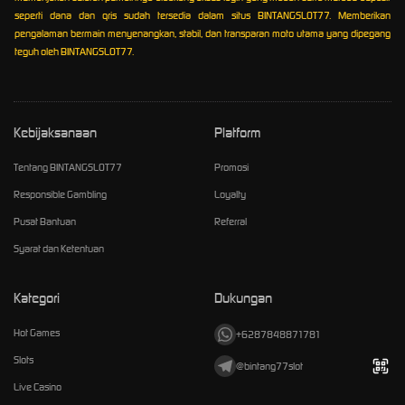
seperti dana dan qris sudah tersedia dalam situs BINTANGSLOT77. Memberikan
pengalaman bermain menyenangkan, stabil, dan transparan moto utama yang dipegang
teguh oleh BINTANGSLOT77.
Kebijaksanaan
Platform
Tentang BINTANGSLOT77
Promosi
Responsible Gambling
Loyalty
Pusat Bantuan
Referral
Syarat dan Ketentuan
Kategori
Dukungan
Hot Games
+6287848871781
Slots
@bintang77slot
Live Casino