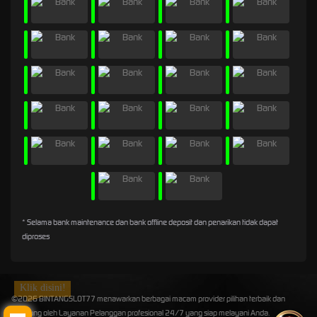
* Selama bank maintenance dan bank offline deposit dan penarikan tidak dapat
diproses
Klik disini!
©2026 BINTANGSLOT77 menawarkan berbagai macam provider pilihan terbaik dan
didukung oleh Layanan Pelanggan profesional 24/7 yang siap melayani Anda.