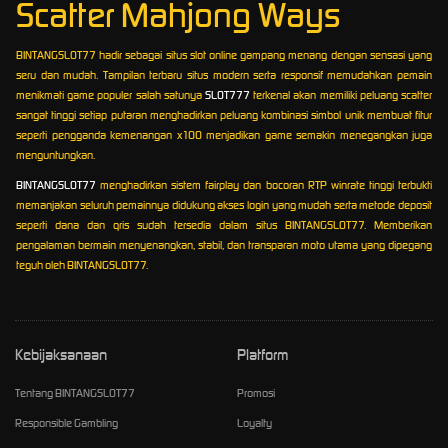
Scatter Mahjong Ways
BINTANGSLOT77 hadir sebagai situs slot online gampang menang dengan sensasi yang
seru dan mudah. Tampilan terbaru situs modern serta responsif memudahkan pemain
menikmati game populer salah satunya
SLOT777
terkenal akan memiliki peluang scatter
sangat tinggi setiap putaran menghadirkan peluang kombinasi simbol unik membuat fitur
seperti pengganda kemenangan x100 menjadikan game semakin menegangkan juga
menguntungkan.
BINTANGSLOT77
menghadirkan sistem fairplay dan bocoran RTP winrate tinggi terbukti
memanjakan seluruh pemainnya didukung akses login yang mudah serta metode deposit
seperti dana dan qris sudah tersedia dalam situs BINTANGSLOT77. Memberikan
pengalaman bermain menyenangkan, stabil, dan transparan moto utama yang dipegang
teguh oleh BINTANGSLOT77.
Kebijaksanaan
Platform
Tentang BINTANGSLOT77
Promosi
Responsible Gambling
Loyalty