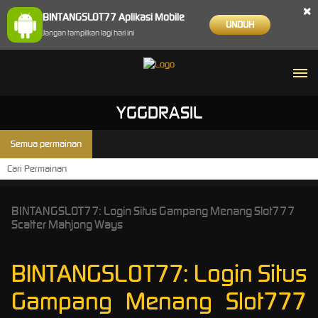
×
BINTANGSLOT77 Aplikasi Mobile
UNDUH
Jangan tampilkan lagi hari ini
YGGDRASIL
Semua permainan
BINTANGSLOT77: Login Situs Gampang Menang Slot777
Scatter Mahjong Ways
BINTANGSLOT77: Login Situs
Gampang Menang Slot777