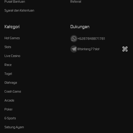
Pusat Bantuan
Referral
Syarat dan Ketentuan
Kategori
Dukungan
Hot Games
+6287848871781
Slots
@bintang77slot
Live Casino
Race
Togel
Olahraga
Crash Game
Arcade
Poker
E-Sports
Sabung Ayam