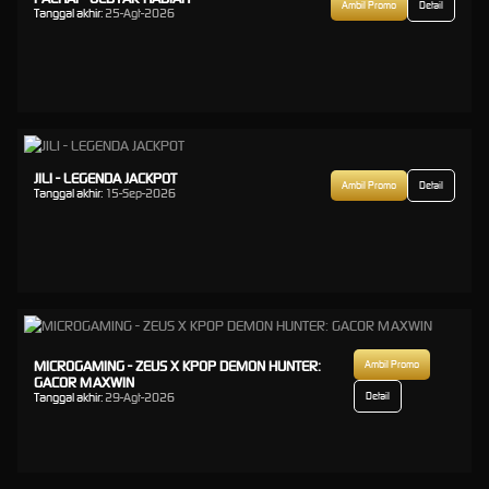
Ambil Promo
Detail
Tanggal akhir:
25-Agt-2026
JILI - LEGENDA JACKPOT
Ambil Promo
Detail
Tanggal akhir:
15-Sep-2026
MICROGAMING - ZEUS X KPOP DEMON HUNTER:
Ambil Promo
GACOR MAXWIN
Tanggal akhir:
29-Agt-2026
Detail