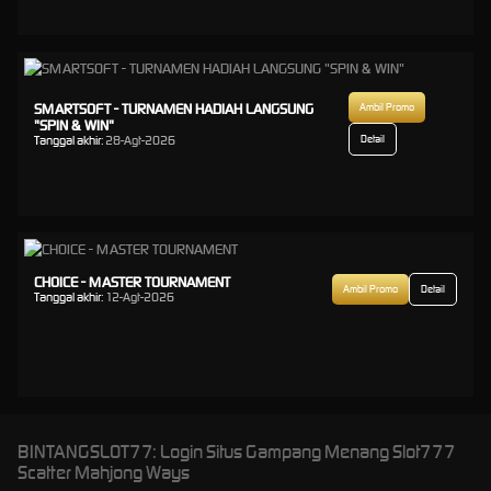
SMARTSOFT - TURNAMEN HADIAH LANGSUNG
Ambil Promo
"SPIN & WIN"
Tanggal akhir:
28-Agt-2026
Detail
CHOICE - MASTER TOURNAMENT
Ambil Promo
Detail
Tanggal akhir:
12-Agt-2026
BINTANGSLOT77: Login Situs Gampang Menang Slot777
Scatter Mahjong Ways