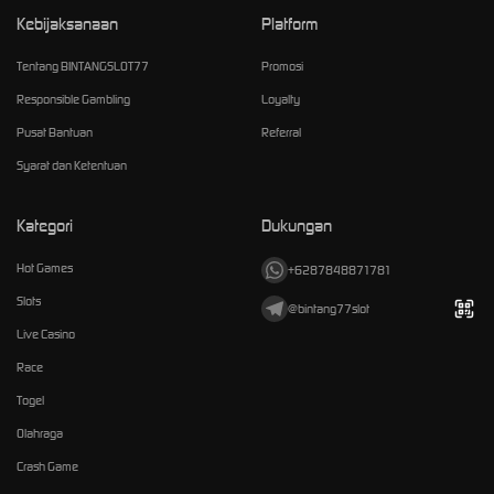
Kebijaksanaan
Platform
Tentang BINTANGSLOT77
Promosi
Responsible Gambling
Loyalty
Pusat Bantuan
Referral
Syarat dan Ketentuan
Kategori
Dukungan
Hot Games
+6287848871781
Slots
@bintang77slot
Live Casino
Race
Togel
Olahraga
Crash Game