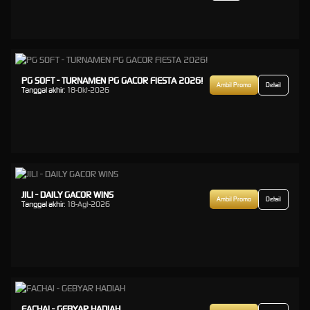
PG SOFT - TURNAMEN PG GACOR FIESTA 2026!
Ambil Promo
Detail
Tanggal akhir:
18-Okt-2026
JILI - DAILY GACOR WINS
Ambil Promo
Detail
Tanggal akhir:
18-Agt-2026
FACHAI - GEBYAR HADIAH