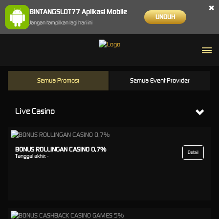
×
BINTANGSLOT77 Aplikasi Mobile
UNDUH
Jangan tampilkan lagi hari ini
Semua Promosi
Semua Event Provider
Live Casino
BONUS ROLLINGAN CASINO 0,7%
Detail
Tanggal akhir:
-