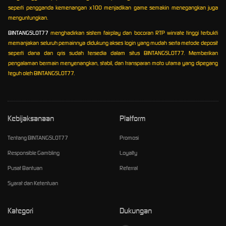
seperti pengganda kemenangan x100 menjadikan game semakin menegangkan juga
menguntungkan.
BINTANGSLOT77
menghadirkan sistem fairplay dan bocoran RTP winrate tinggi terbukti
memanjakan seluruh pemainnya didukung akses login yang mudah serta metode deposit
seperti dana dan qris sudah tersedia dalam situs BINTANGSLOT77. Memberikan
pengalaman bermain menyenangkan, stabil, dan transparan moto utama yang dipegang
teguh oleh BINTANGSLOT77.
Kebijaksanaan
Platform
Tentang BINTANGSLOT77
Promosi
Responsible Gambling
Loyalty
Pusat Bantuan
Referral
Syarat dan Ketentuan
Kategori
Dukungan