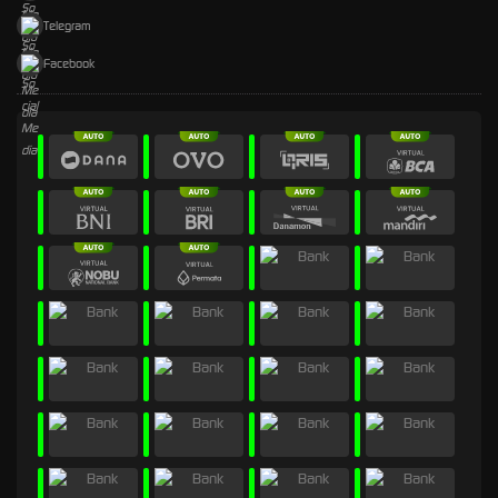
Telegram
Facebook