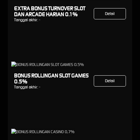
EXTRA BONUS TURNOVER SLOT
DAN ARCADE HARIAN 0.1%
Detail
Tanggal akhir:
-
BONUS ROLLINGAN SLOT GAMES
0.5%
Detail
Tanggal akhir:
-