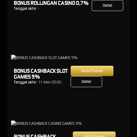
BONUS ROLLINGAN CASINO 0,7%
Detail
Tanggal akhir:
-
BONUS CASHBACK SLOT
Ambil Promo
GAMES 5%
Detail
Tanggal akhir:
11-Mei-2030
BONUS CASHBACK
Ambil Promo