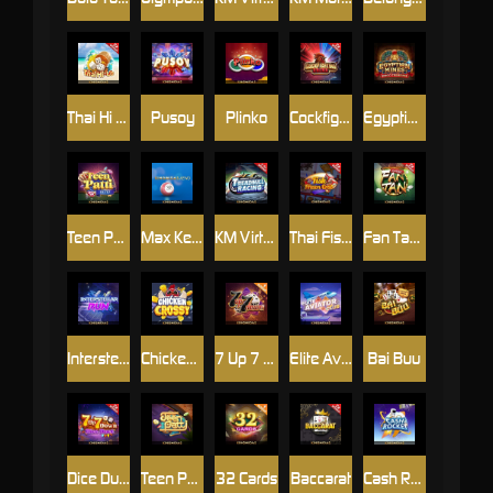
Thai Hi Lo 2
Pusoy
Plinko
Cockfighting Arena
Egyptian Mines
Teen Patti Blitz
Max Keno
KM Virtual Treadmill Racing
Thai Fish Prawn Crab
Fan Tan Classic
Interstellar Run
Chicken Crossy
7 Up 7 Down Rush
Elite Aviator Club
Bai Buu
Dice Duet
Teen Patti
32 Cards
Baccarat
Cash Rocket