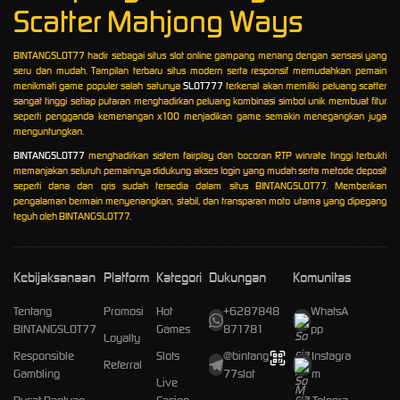
Scatter Mahjong Ways
BINTANGSLOT77 hadir sebagai situs slot online gampang menang dengan sensasi yang
seru dan mudah. Tampilan terbaru situs modern serta responsif memudahkan pemain
menikmati game populer salah satunya
SLOT777
terkenal akan memiliki peluang scatter
sangat tinggi setiap putaran menghadirkan peluang kombinasi simbol unik membuat fitur
seperti pengganda kemenangan x100 menjadikan game semakin menegangkan juga
menguntungkan.
BINTANGSLOT77
menghadirkan sistem fairplay dan bocoran RTP winrate tinggi terbukti
memanjakan seluruh pemainnya didukung akses login yang mudah serta metode deposit
seperti dana dan qris sudah tersedia dalam situs BINTANGSLOT77. Memberikan
pengalaman bermain menyenangkan, stabil, dan transparan moto utama yang dipegang
teguh oleh BINTANGSLOT77.
Kebijaksanaan
Platform
Kategori
Dukungan
Komunitas
Tentang
Promosi
Hot
+6287848
WhatsA
BINTANGSLOT77
Games
871781
pp
Loyalty
Responsible
Slots
@bintang
Instagra
Referral
Gambling
77slot
m
Live