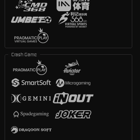
Crash Game