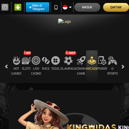
Main di
MASUK
DAFTAR
Telegram
HOT
SLOTS
LIVE
RACE
TOGEL
OLAHRAGA
CRASH
ARCADE
POKER
E-
SABUN
GAMES
CASINO
GAME
SPORTS
AYAM