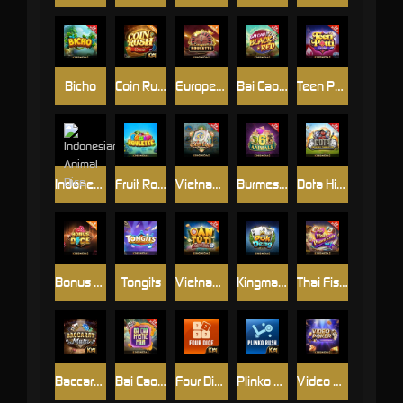
Bicho
Coin Rush Deluxe
European Roulette
Bai Cao Black & Red
Teen Patti Versus
Indonesian Animal Dice
Fruit Roulette
Vietnam Fish Prawn Crab
Burmese 6 Animals
Dota Hi-Lo
Bonus Dice
Tongits
Vietnam Rock Paper Scissors
Kingmaker Pok Deng
Thai Fish Prawn Crab GO!
Baccarat: Multi
Bai Cao Mystic Four
Four Dice
Plinko Rush
Video Poker