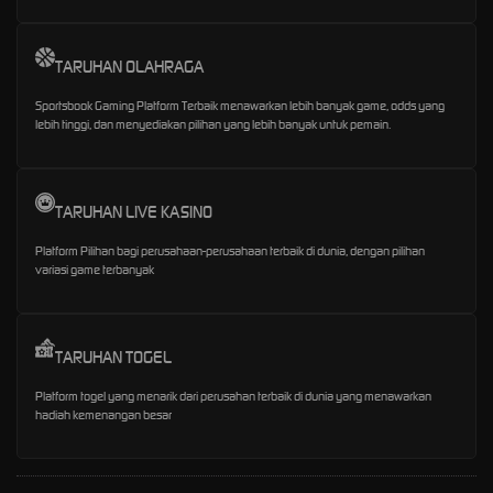
TARUHAN OLAHRAGA
Sportsbook Gaming Platform Terbaik menawarkan lebih banyak game, odds yang
lebih tinggi, dan menyediakan pilihan yang lebih banyak untuk pemain.
TARUHAN LIVE KASINO
Platform Pilihan bagi perusahaan-perusahaan terbaik di dunia, dengan pilihan
variasi game terbanyak
TARUHAN TOGEL
Platform togel yang menarik dari perusahan terbaik di dunia yang menawarkan
hadiah kemenangan besar