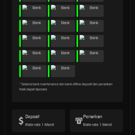
* Selama bank maintenance dan bank offline deposit dan penarikan
tidak dapat diproses
Deposit
Penarikan
Rata-rata 1 Menit
Rata-rata 1 Menit