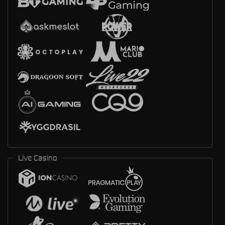
Live Casino