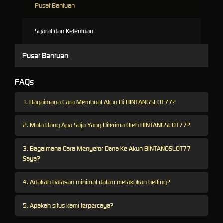
Pusat Bantuan
Syarat dan Ketentuan
Pusat Bantuan
FAQs
1. Bagaimana Cara Membuat Akun Di BINTANGSLOT77?
2. Mata Uang Apa Saja Yang Diterima Oleh BINTANGSLOT77?
3. Bagaimana Cara Menyetor Dana Ke Akun BINTANGSLOT77
Saya?
4. Adakah batasan minimal dalam melakukan betting?
5. Apakah situs kami terpercaya?