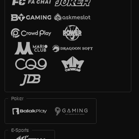
Poker
E-Sports