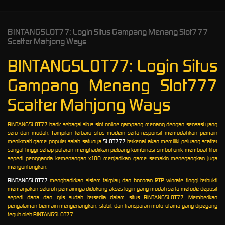
BINTANGSLOT77: Login Situs Gampang Menang Slot777
Scatter Mahjong Ways
BINTANGSLOT77: Login Situs
Gampang Menang Slot777
Scatter Mahjong Ways
BINTANGSLOT77 hadir sebagai situs slot online gampang menang dengan sensasi yang
seru dan mudah. Tampilan terbaru situs modern serta responsif memudahkan pemain
menikmati game populer salah satunya
SLOT777
terkenal akan memiliki peluang scatter
sangat tinggi setiap putaran menghadirkan peluang kombinasi simbol unik membuat fitur
seperti pengganda kemenangan x100 menjadikan game semakin menegangkan juga
menguntungkan.
BINTANGSLOT77
menghadirkan sistem fairplay dan bocoran RTP winrate tinggi terbukti
memanjakan seluruh pemainnya didukung akses login yang mudah serta metode deposit
seperti dana dan qris sudah tersedia dalam situs BINTANGSLOT77. Memberikan
pengalaman bermain menyenangkan, stabil, dan transparan moto utama yang dipegang
teguh oleh BINTANGSLOT77.