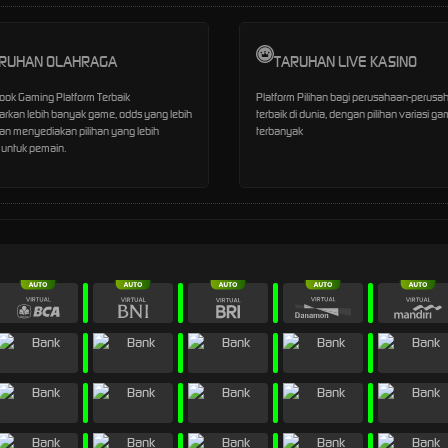
RUHAN OLAHRAGA
TARUHAN LIVE KASINO
ook Gaming Platform Terbaik
Platform Pilihan bagi perusahaan-perusa
kan lebih banyak game, odds yang lebih
terbaik di dunia, dengan pilihan variasi g
 dan menyediakan pilihan yang lebih
terbanyak
untuk pemain.