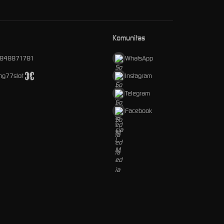
Komunitas
848871781
WhatsApp
ng77slot
Instagram
Telegram
Facebook