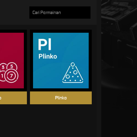
o
Plinko