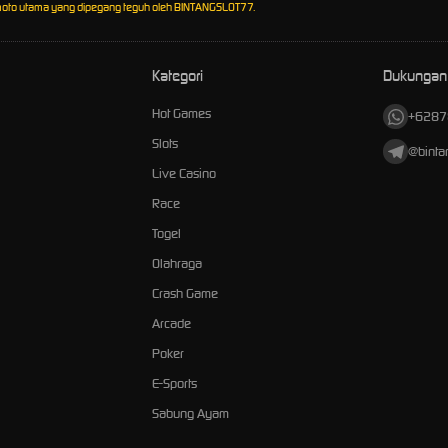
moto utama yang dipegang teguh oleh BINTANGSLOT77.
Kategori
Dukungan
Hot Games
+6287
Slots
@binta
Live Casino
Race
Togel
Olahraga
Crash Game
Arcade
Poker
E-Sports
Sabung Ayam