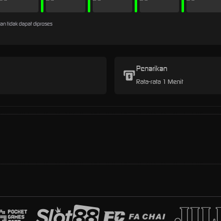
an tidak dapat diproses
Penarikan
Rata-rata 1 Menit