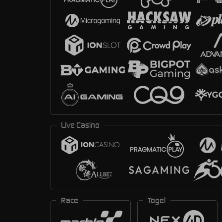
Live Casino
Race
Togel