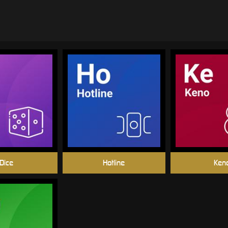
Dice
Hotline
Ken