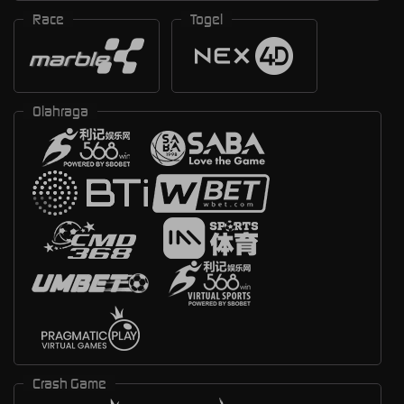
Race
Togel
Olahraga
Crash Game