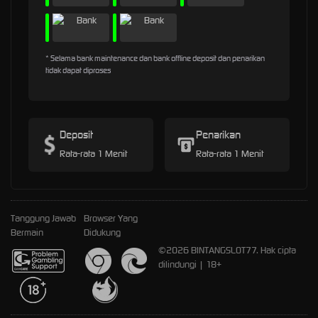
* Selama bank maintenance dan bank offline deposit dan penarikan
tidak dapat diproses
Deposit
Penarikan
Rata-rata 1 Menit
Rata-rata 1 Menit
Tanggung Jawab
Browser Yang
Bermain
Didukung
©2026 BINTANGSLOT77. Hak cipta
dilindungi | 18+