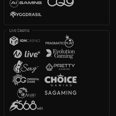
Live Casino