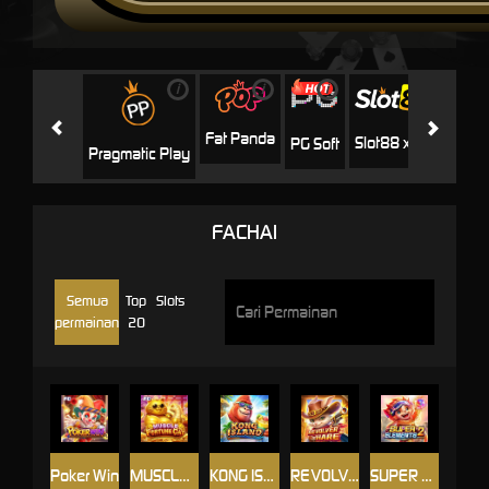
i
i
i
i
i
Facha
Fat Panda
Slot88 x PP
PG Soft
Pragmatic Play
FACHAI
Semua
Top
Slots
permainan
20
Poker Win
MUSCLE FORTUNE CAT
KONG ISLAND
REVOLVER HARE
SUPER ELEMENTS 2