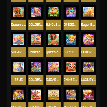
Queen of Inca 2
GOLDEN IDOL
JUNGLE BANG BANG
DJ BOOM BOOM
Sugar Bang Bang 2
SUGAR BANG BANG PLUS
Chinese New Year Moreways
Queen of Inca
SUPER ELEMENTS
POKER WIN 2
ZEUS
GOLDEN GENIE
SUGAR BANG BANG
CHINESE NEW YEAR
LUXURY GOLDEN PANTHER