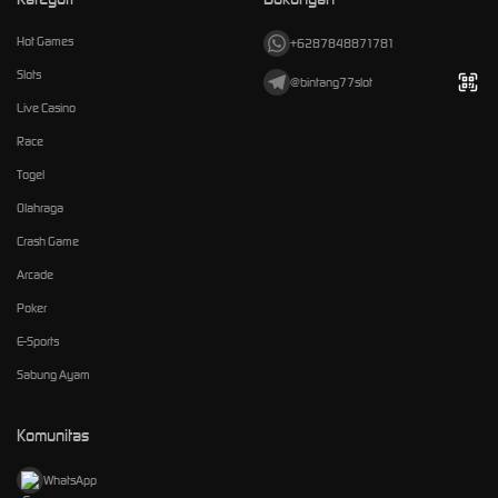
Hot Games
+6287848871781
Slots
@bintang77slot
Live Casino
Race
Togel
Olahraga
Crash Game
Arcade
Poker
E-Sports
Sabung Ayam
Komunitas
WhatsApp