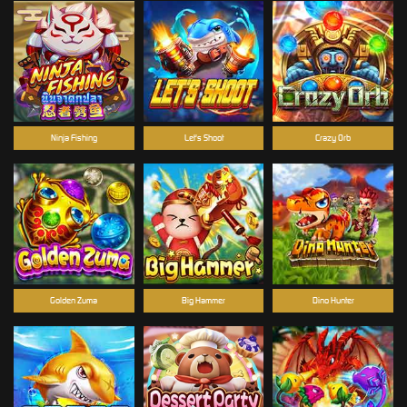
Ninja Fishing
Let's Shoot
Crazy Orb
Golden Zuma
Big Hammer
Dino Hunter