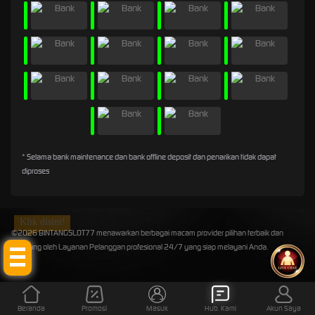
* Selama bank maintenance dan bank offline deposit dan penarikan tidak dapat
diproses
Klik disini!
©2026 BINTANGSLOT77 menawarkan berbagai macam provider pilihan terbaik dan
didukung oleh Layanan Pelanggan profesional 24/7 yang siap melayani Anda.
Beranda
Promosi
Masuk
Hub. Kami
Akun Saya