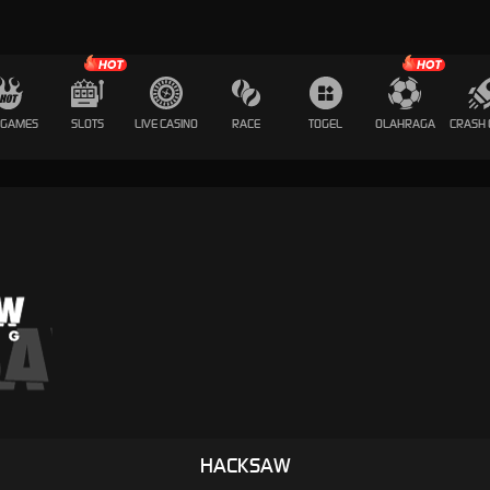
 GAMES
SLOTS
LIVE CASINO
RACE
TOGEL
OLAHRAGA
CRASH
HACKSAW