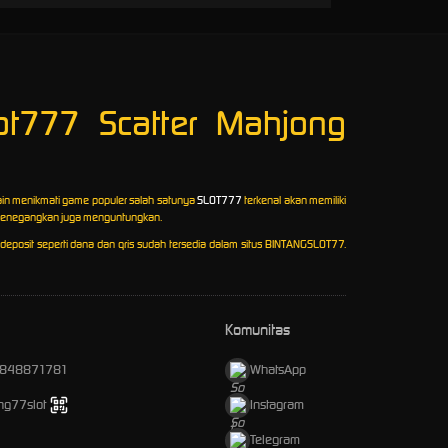
t777 Scatter Mahjong
ain menikmati game populer salah satunya
SLOT777
terkenal akan memiliki
n menegangkan juga menguntungkan.
deposit seperti dana dan qris sudah tersedia dalam situs BINTANGSLOT77.
Komunitas
848871781
WhatsApp
ng77slot
Instagram
Telegram