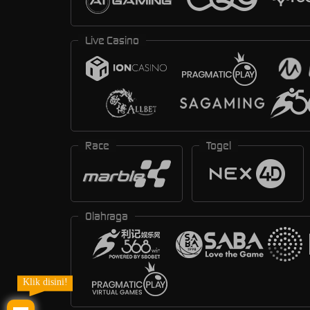
Live Casino
Race
Togel
Olahraga
Klik disini!