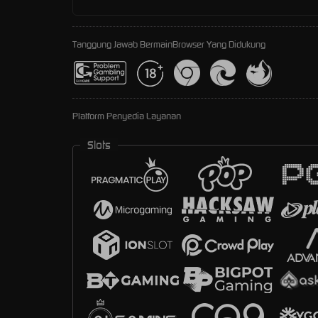
Tanggung Jawab Bermain
Browser Yang Didukung
Platform Penyedia Layanan
Slots