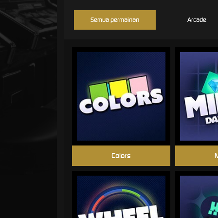
Semua permainan
Arcade
Colors