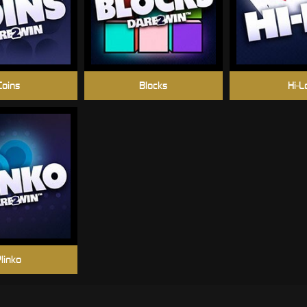
Coins
Blocks
Hi-L
linko