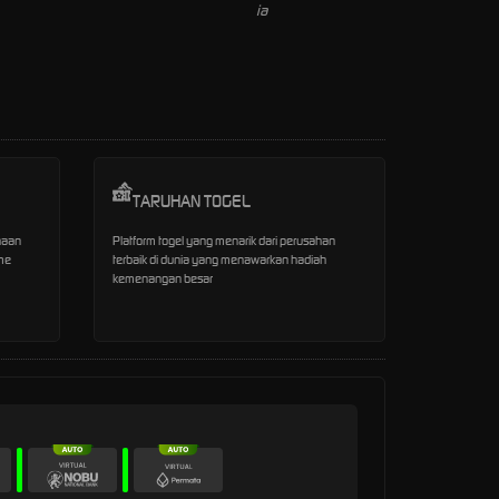
TARUHAN TOGEL
haan
Platform togel yang menarik dari perusahan
ame
terbaik di dunia yang menawarkan hadiah
kemenangan besar