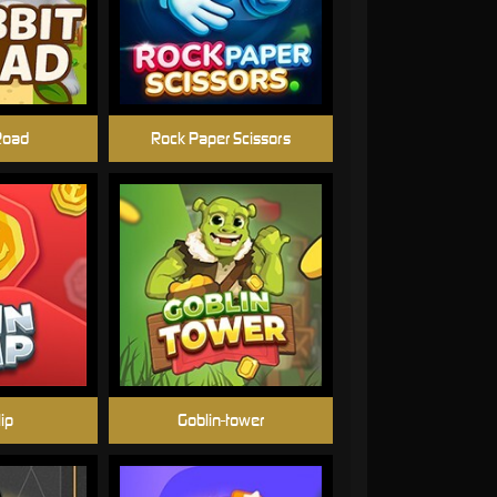
Road
Rock Paper Scissors
ip
Goblin-tower