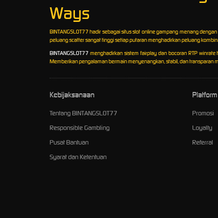
Ways
BINTANGSLOT77 hadir sebagai situs slot online gampang menang dengan 
peluang scatter sangat tinggi setiap putaran menghadirkan peluang kom
BINTANGSLOT77
menghadirkan sistem fairplay dan bocoran RTP winrate 
Memberikan pengalaman bermain menyenangkan, stabil, dan transparan 
Kebijaksanaan
Platform
Tentang BINTANGSLOT77
Promosi
Responsible Gambling
Loyalty
Pusat Bantuan
Referral
Syarat dan Ketentuan