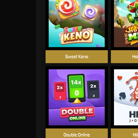
Sweet Keno
Ho
Double Online
Hi