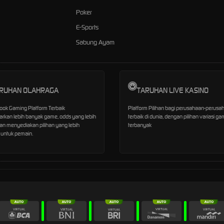
Poker
E-Sports
Sabung Ayam
RUHAN OLAHRAGA
TARUHAN LIVE KASINO
ook Gaming Platform Terbaik
Platform Pilihan bagi perusahaan-perusa
kan lebih banyak game, odds yang lebih
terbaik di dunia, dengan pilihan variasi g
 dan menyediakan pilihan yang lebih
terbanyak
untuk pemain.