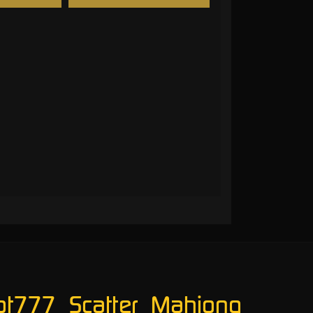
t777 Scatter Mahjong