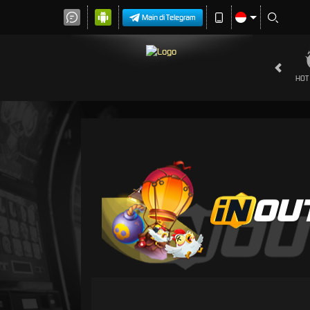
Main di Telegram
HOT