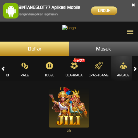
×
BINTANGSLOT77 Aplikasi Mobile
UNDUH
Jangan tampilkan lagi hari ini
Daftar
Masuk
CASINO
RACE
TOGEL
OLAHRAGA
CRASH GAME
ARCADE
Jili