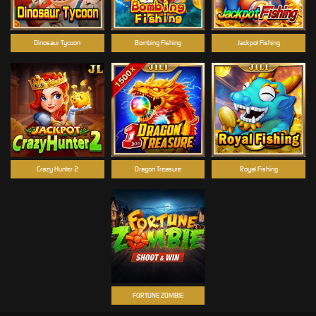
Dinosaur Tycoon
Bombing Fishing
Jackpot Fishing
Crazy Hunter 2
Dragon Treasure
Royal Fishing
FORTUNE ZOMBIE