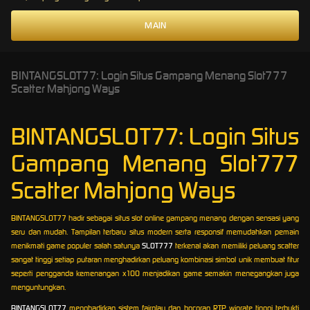
MAIN
BINTANGSLOT77: Login Situs Gampang Menang Slot777
Scatter Mahjong Ways
BINTANGSLOT77: Login Situs
Gampang Menang Slot777
Scatter Mahjong Ways
BINTANGSLOT77 hadir sebagai situs slot online gampang menang dengan sensasi yang
seru dan mudah. Tampilan terbaru situs modern serta responsif memudahkan pemain
menikmati game populer salah satunya
SLOT777
terkenal akan memiliki peluang scatter
sangat tinggi setiap putaran menghadirkan peluang kombinasi simbol unik membuat fitur
seperti pengganda kemenangan x100 menjadikan game semakin menegangkan juga
menguntungkan.
BINTANGSLOT77
menghadirkan sistem fairplay dan bocoran RTP winrate tinggi terbukti