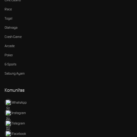
Live Casino
Race
Togel
Olahraga
Crash Game
Arcade
Poker
E-Sports
Sabung Ayam
Komunitas
WhatsApp
Instagram
Telegram
Facebook