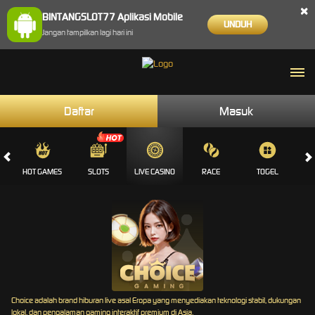
×
BINTANGSLOT77 Aplikasi Mobile
UNDUH
Jangan tampilkan lagi hari ini
Daftar
Masuk
HOT GAMES
SLOTS
LIVE CASINO
RACE
TOGEL
OL
Choice adalah brand hiburan live asal Eropa yang menyediakan teknologi stabil, dukungan
lokal, dan pengalaman gaming interaktif premium di Asia.