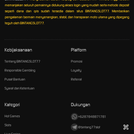
memanjakan seluruh pemainnya didukung akses login yang mudah serta metode deposit
seperti dana dan qris sudah tersedia dalam situs BINTANGSLOT77. Memberikan
pengalaman bermain menyenangkan, stabil, dan transparan moto utama yang dipegang
teguh oleh BINTANGSLOT77.
Kebijaksanaan
Platform
Tentang BINTANGSLOT77
Promosi
Responsible Gambling
Loyalty
Pusat Bantuan
Referral
Syarat dan Ketentuan
Kategori
Dukungan
Hot Games
+6287848871781
Slots
@bintang77slot