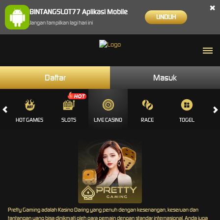
×
BINTANGSLOT77 Aplikasi Mobile
UNDUH
Jangan tampilkan lagi hari ini
Daftar
Masuk
HOT GAMES
SLOTS
LIVE CASINO
RACE
TOGEL
OL
Pretty Gaming adalah Kasino Daring yang penuh dengan kesenangan, keseruan dan
tantangan yang bisa dinikmati oleh para pemain dengan standar internasional. Anda juga