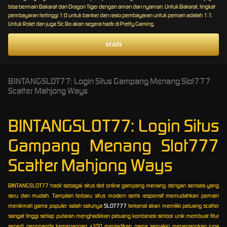
bisa bermain Bakarat dan Dragon Tiger dengan aman dan nyaman. Untuk Bakarat, tingkat
pembayaran tertinggi 1:0 untuk banker dan rasio pembayaran untuk pemain adalah 1:1.
Untuk Rolet dan juga Sic Bo akan segera hadir di Pretty Gaming.
MAIN
BINTANGSLOT77: Login Situs Gampang Menang Slot777
Scatter Mahjong Ways
BINTANGSLOT77: Login Situs
Gampang Menang Slot777
Scatter Mahjong Ways
BINTANGSLOT77 hadir sebagai situs slot online gampang menang dengan sensasi yang
seru dan mudah. Tampilan terbaru situs modern serta responsif memudahkan pemain
menikmati game populer salah satunya
SLOT777
terkenal akan memiliki peluang scatter
sangat tinggi setiap putaran menghadirkan peluang kombinasi simbol unik membuat fitur
seperti pengganda kemenangan x100 menjadikan game semakin menegangkan juga