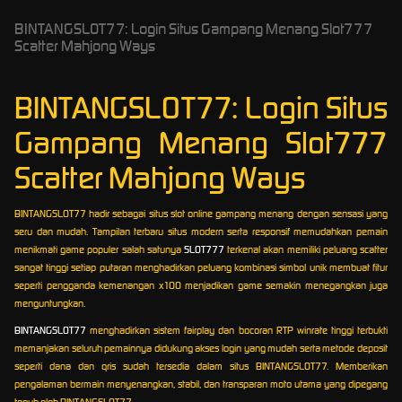
BINTANGSLOT77: Login Situs Gampang Menang Slot777
Scatter Mahjong Ways
BINTANGSLOT77: Login Situs
Gampang Menang Slot777
Scatter Mahjong Ways
BINTANGSLOT77 hadir sebagai situs slot online gampang menang dengan sensasi yang
seru dan mudah. Tampilan terbaru situs modern serta responsif memudahkan pemain
menikmati game populer salah satunya
SLOT777
terkenal akan memiliki peluang scatter
sangat tinggi setiap putaran menghadirkan peluang kombinasi simbol unik membuat fitur
seperti pengganda kemenangan x100 menjadikan game semakin menegangkan juga
menguntungkan.
BINTANGSLOT77
menghadirkan sistem fairplay dan bocoran RTP winrate tinggi terbukti
memanjakan seluruh pemainnya didukung akses login yang mudah serta metode deposit
seperti dana dan qris sudah tersedia dalam situs BINTANGSLOT77. Memberikan
pengalaman bermain menyenangkan, stabil, dan transparan moto utama yang dipegang
teguh oleh BINTANGSLOT77.