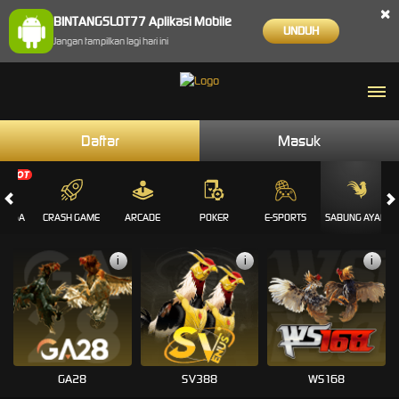
×
BINTANGSLOT77 Aplikasi Mobile
UNDUH
Jangan tampilkan lagi hari ini
Daftar
Masuk
RAGA
CRASH GAME
ARCADE
POKER
E-SPORTS
SABUNG AYAM
i
i
i
GA28
SV388
WS168