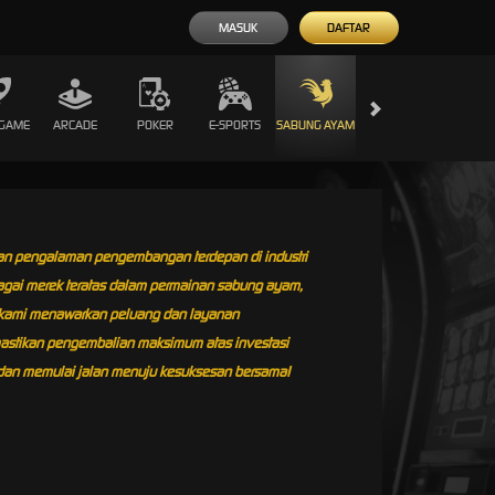
MASUK
DAFTAR
 GAME
ARCADE
POKER
E-SPORTS
SABUNG AYAM
PROMOSI
n pengalaman pengembangan terdepan di industri
bagai merek teratas dalam permainan sabung ayam,
, kami menawarkan peluang dan layanan
astikan pengembalian maksimum atas investasi
dan memulai jalan menuju kesuksesan bersama!