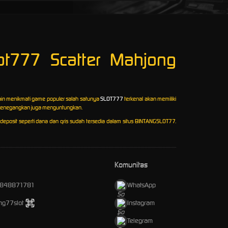
t777 Scatter Mahjong
ain menikmati game populer salah satunya
SLOT777
terkenal akan memiliki
n menegangkan juga menguntungkan.
deposit seperti dana dan qris sudah tersedia dalam situs BINTANGSLOT77.
Komunitas
848871781
WhatsApp
ng77slot
Instagram
Telegram