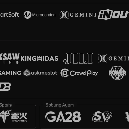
Sports
Sabung Ayam