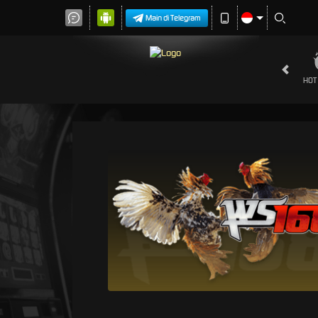
Main di Telegram
HOT