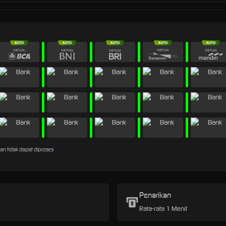
an tidak dapat diproses
Penarikan
Rata-rata 1 Menit