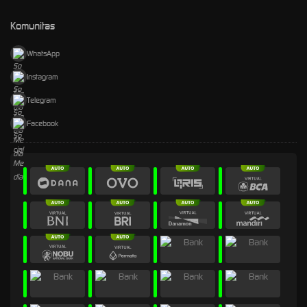
Komunitas
WhatsApp
Instagram
Telegram
Facebook