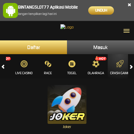
×
BINTANGSLOT77 Aplikasi Mobile
UNDUH
Jangan tampilkan lagi hari ini
Daftar
Masuk
OTS
LIVE CASINO
RACE
TOGEL
OLAHRAGA
CRASH GAME
Joker