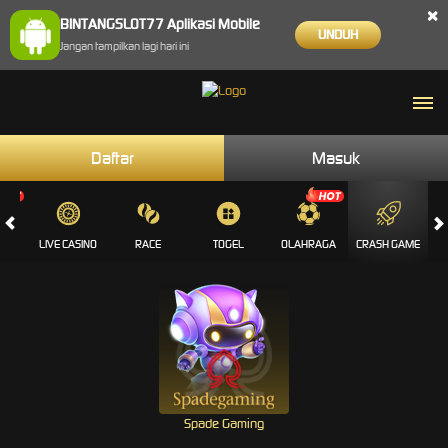
×
BINTANGSLOT77 Aplikasi Mobile
UNDUH
Jangan tampilkan lagi hari ini
Daftar
Masuk
S
LIVE CASINO
RACE
TOGEL
OLAHRAGA
CRASH GAME
Spade Gaming