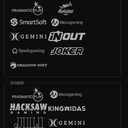
Arcade