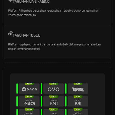
TARUHAN LIVE KASINO
Platform Pilihan bagi perusahaan-perusahaan terbaik di dunia, dengan pilihan
variasi game terbanyak
TARUHAN TOGEL
Platform togel yang menarik dari perusahan terbaik di dunia yang menawarkan
hadiah kemenangan besar