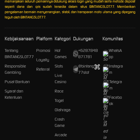
memanjakan seluruh pemainnya didukung akses login yang mudah serta metode deposit
seperti dana dan qris sudah tersedia dalam situs BINTANGSLOT77. Memberikan
pengalaman bermain menyenangkan, stabil, dan transparan moto utama yang dipegang
teguh oleh BINTANGSLOT77.
Kebijaksanaan
Platform
Kategori
Dukungan
Komunitas
Tentang
Promosi
Hot
+6287848
WhatsA
BINTANGSLOT77
Games
871781
pp
Loyalty
Responsible
Slots
@bintang
Instagra
Referral
Gambling
77slot
m
Live
Pusat Bantuan
Casino
Telegra
m
Syarat dan
Race
Ketentuan
Facebo
Togel
ok
Olahraga
Crash
Game
Arcade