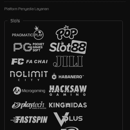
Platform Penyedia Layanan
Slots