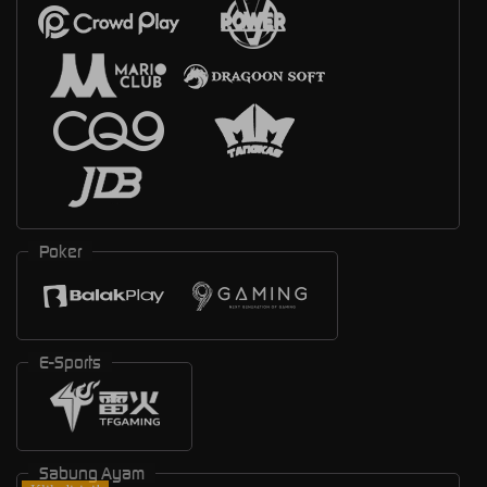
Poker
E-Sports
Sabung Ayam