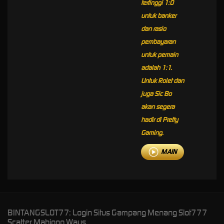
tertinggi 1:0
untuk banker
dan rasio
pembayaran
untuk pemain
adalah 1:1.
Untuk Rolet dan
juga Sic Bo
akan segera
hadir di Pretty
Gaming.
MAIN
BINTANGSLOT77: Login Situs Gampang Menang Slot777
Scatter Mahjong Ways