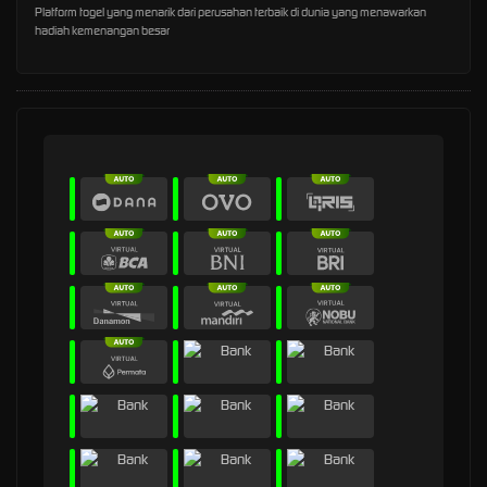
Platform togel yang menarik dari perusahan terbaik di dunia yang menawarkan
hadiah kemenangan besar