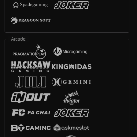
Arcade