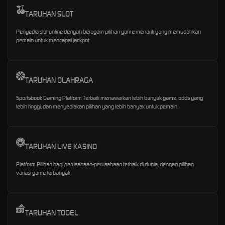
TARUHAN SLOT
Penyedia slot online dengan beragam pilihan game menarik yang memudahkan
pemain untuk mencapai jackpot
TARUHAN OLAHRAGA
Sportsbook Gaming Platform Terbaik menawarkan lebih banyak game, odds yang
lebih tinggi, dan menyediakan pilihan yang lebih banyak untuk pemain.
TARUHAN LIVE KASINO
Platform Pilihan bagi perusahaan-perusahaan terbaik di dunia, dengan pilihan
variasi game terbanyak
TARUHAN TOGEL