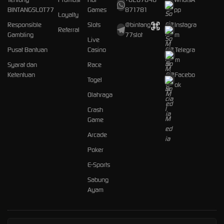
BINTANGSLOT77
Games
871781
pp
Loyalty
Responsible
Slots
@bintang
Instagra
Referral
Gambling
77slot
m
Live
Pusat Bantuan
Casino
Telegra
m
Syarat dan
Race
Ketentuan
Facebo
Togel
ok
Olahraga
Crash
Game
Arcade
Poker
E-Sports
Sabung
Ayam