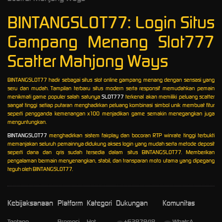
BINTANGSLOT77: Login Situs
Gampang Menang Slot777
Scatter Mahjong Ways
BINTANGSLOT77 hadir sebagai situs slot online gampang menang dengan sensasi yang
seru dan mudah. Tampilan terbaru situs modern serta responsif memudahkan pemain
menikmati game populer salah satunya
SLOT777
terkenal akan memiliki peluang scatter
sangat tinggi setiap putaran menghadirkan peluang kombinasi simbol unik membuat fitur
seperti pengganda kemenangan x100 menjadikan game semakin menegangkan juga
menguntungkan.
BINTANGSLOT77
menghadirkan sistem fairplay dan bocoran RTP winrate tinggi terbukti
memanjakan seluruh pemainnya didukung akses login yang mudah serta metode deposit
seperti dana dan qris sudah tersedia dalam situs BINTANGSLOT77. Memberikan
pengalaman bermain menyenangkan, stabil, dan transparan moto utama yang dipegang
teguh oleh BINTANGSLOT77.
Kebijaksanaan
Platform
Kategori
Dukungan
Komunitas
Tentang
Promosi
Hot
+6287848
WhatsA