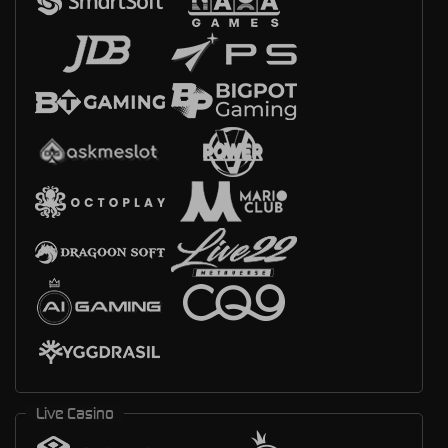
Live Casino