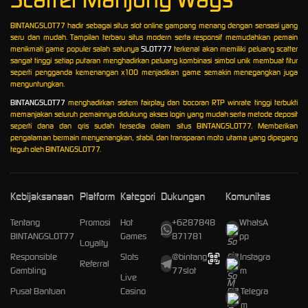
BINTANGSLOT77 hadir sebagai situs slot online gampang menang dengan sensasi yang
seru dan mudah. Tampilan terbaru situs modern serta responsif memudahkan pemain
menikmati game populer salah satunya
SLOT777
terkenal akan memiliki peluang scatter
sangat tinggi setiap putaran menghadirkan peluang kombinasi simbol unik membuat fitur
seperti pengganda kemenangan x100 menjadikan game semakin menegangkan juga
menguntungkan.
BINTANGSLOT77
menghadirkan sistem fairplay dan bocoran RTP winrate tinggi terbukti
memanjakan seluruh pemainnya didukung akses login yang mudah serta metode deposit
seperti dana dan qris sudah tersedia dalam situs BINTANGSLOT77. Memberikan
pengalaman bermain menyenangkan, stabil, dan transparan moto utama yang dipegang
teguh oleh BINTANGSLOT77.
Kebijaksanaan
Platform
Kategori
Dukungan
Komunitas
Tentang
Promosi
Hot
+6287848
WhatsA
BINTANGSLOT77
Games
871781
pp
Loyalty
Responsible
Slots
@bintang
Instagra
Referral
Gambling
77slot
m
Live
Pusat Bantuan
Casino
Telegra
m