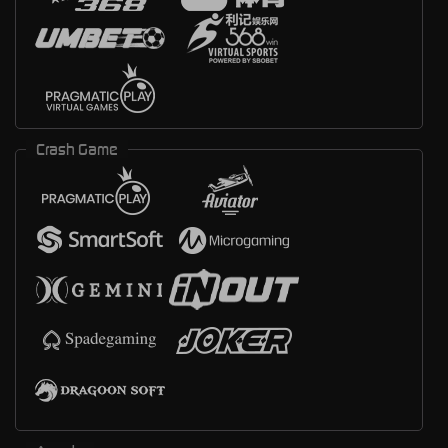
Crash Game