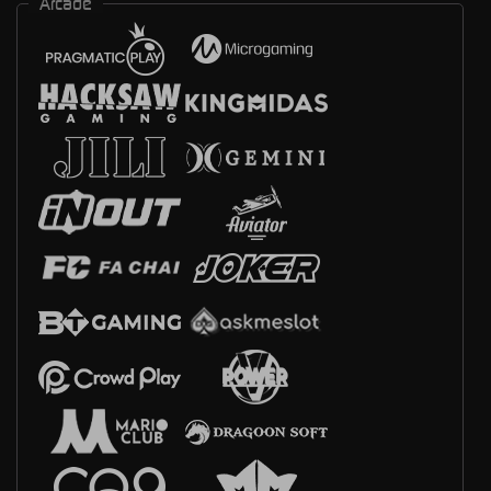
Arcade