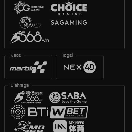
Race
Togel
Olahraga