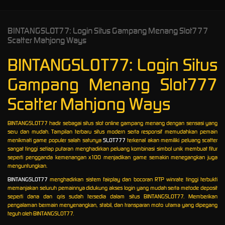
BINTANGSLOT77: Login Situs Gampang Menang Slot777
Scatter Mahjong Ways
BINTANGSLOT77: Login Situs
Gampang Menang Slot777
Scatter Mahjong Ways
BINTANGSLOT77 hadir sebagai situs slot online gampang menang dengan sensasi yang
seru dan mudah. Tampilan terbaru situs modern serta responsif memudahkan pemain
menikmati game populer salah satunya
SLOT777
terkenal akan memiliki peluang scatter
sangat tinggi setiap putaran menghadirkan peluang kombinasi simbol unik membuat fitur
seperti pengganda kemenangan x100 menjadikan game semakin menegangkan juga
menguntungkan.
BINTANGSLOT77
menghadirkan sistem fairplay dan bocoran RTP winrate tinggi terbukti
memanjakan seluruh pemainnya didukung akses login yang mudah serta metode deposit
seperti dana dan qris sudah tersedia dalam situs BINTANGSLOT77. Memberikan
pengalaman bermain menyenangkan, stabil, dan transparan moto utama yang dipegang
teguh oleh BINTANGSLOT77.