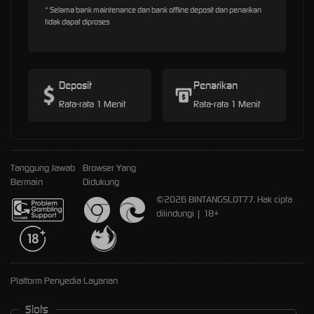
* Selama bank maintenance dan bank offline deposit dan penarikan
tidak dapat diproses
Deposit
Penarikan
Rata-rata 1 Menit
Rata-rata 1 Menit
Tanggung Jawab
Browser Yang
Bermain
Didukung
©2026 BINTANGSLOT77. Hak cipta
dilindungi | 18+
Platform Penyedia Layanan
Slots