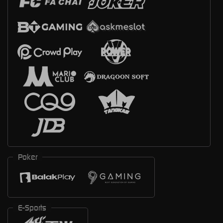
Poker
E-Sports