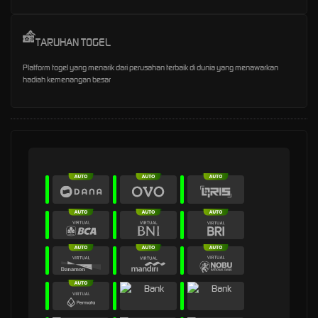
TARUHAN TOGEL
Platform togel yang menarik dari perusahan terbaik di dunia yang menawarkan
hadiah kemenangan besar