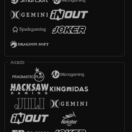
Arcade