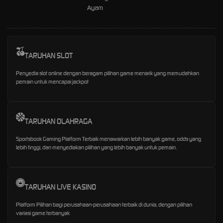
Ayam
TARUHAN SLOT
Penyedia slot online dengan beragam pilihan game menarik yang memudahkan
pemain untuk mencapai jackpot
TARUHAN OLAHRAGA
Sportsbook Gaming Platform Terbaik menawarkan lebih banyak game, odds yang
lebih tinggi, dan menyediakan pilihan yang lebih banyak untuk pemain.
TARUHAN LIVE KASINO
Platform Pilihan bagi perusahaan-perusahaan terbaik di dunia, dengan pilihan
variasi game terbanyak