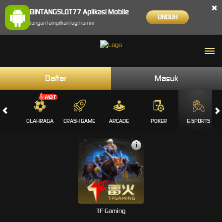
×
BINTANGSLOT77 Aplikasi Mobile
UNDUH
Jangan tampilkan lagi hari ini
Daftar
Masuk
GEL
OLAHRAGA
CRASH GAME
ARCADE
POKER
E-SPORTS
i
TF Gaming