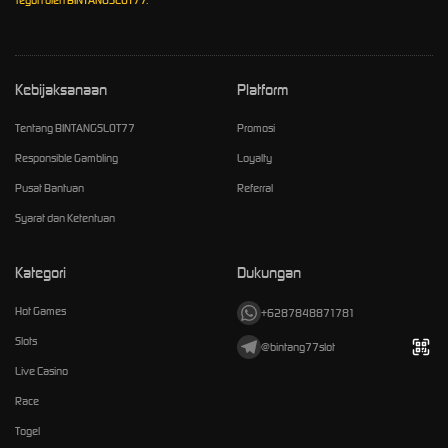
Kebijaksanaan
Platform
Tentang BINTANGSLOT77
Promosi
Responsible Gambling
Loyalty
Pusat Bantuan
Referral
Syarat dan Ketentuan
Kategori
Dukungan
Hot Games
+6287848871781
Slots
@bintang77slot
Live Casino
Race
Togel