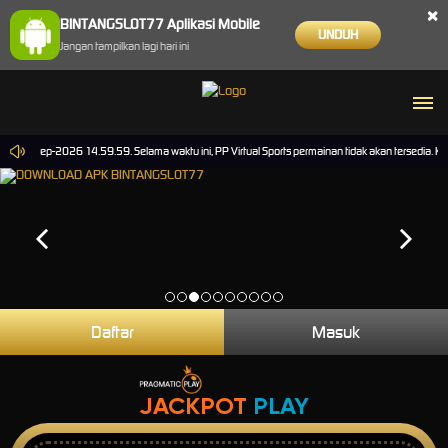
×
BINTANGSLOT77 Aplikasi Mobile
UNDUH
Jangan tampilkan lagi hari ini
ai 30-Sep-2026 14.59.59. Selama waktu ini, PP Virtual Sports permainan tidak akan tersedia. 
Daftar
Masuk
JACKPOT
PLAY