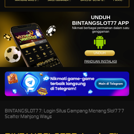
UNDUH
BINTANGSLOT77 APP
Nikmati berbagai permainan dalam satu
genggaman
UNDUH
PANDUAN INSTALASI
BINTANGSLOT77: Login Situs Gampang Menang Slot777
Scatter Mahjong Ways