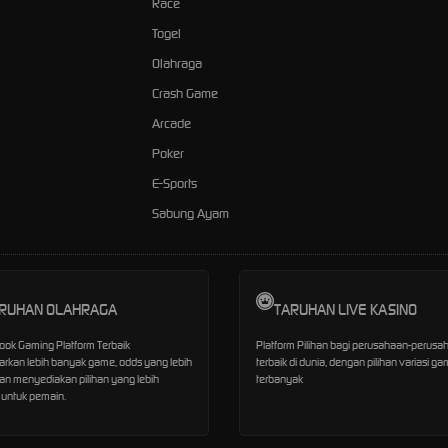
Race
Togel
Olahraga
Crash Game
Arcade
Poker
E-Sports
Sabung Ayam
RUHAN OLAHRAGA
TARUHAN LIVE KASINO
ook Gaming Platform Terbaik
Platform Pilihan bagi perusahaan-perusa
kan lebih banyak game, odds yang lebih
terbaik di dunia, dengan pilihan variasi g
 dan menyediakan pilihan yang lebih
terbanyak
untuk pemain.