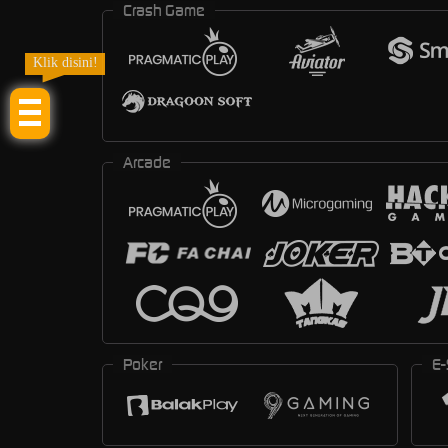
Crash Game
Klik disini!
Arcade
Poker
E-