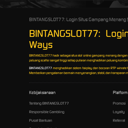
BINTANGSLOT77: Login Situs Gampang Menang S
BINTANGSLOT77: Logi
Ways
BINTANGSLOT77 hadir sebagai situs slot online gampang menang dengan 
peluang scatter sangat tinggi setiap putaran menghadirkan peluang kom
BINTANGSLOT77
menghadirkan sistem fairplay dan bocoran RTP winrate 
Memberikan pengalaman bermain menyenangkan, stabil, dan transparan 
Kebijaksanaan
Platform
Tentang BINTANGSLOT77
Promosi
Responsible Gambling
Loyalty
Pusat Bantuan
Referral