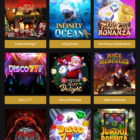
Xmas Gift Delight
Infinity Ocean
Fish Prawn Crab Bonanza
Disco 777
Nexus Gift Delight
Mace of Hercules