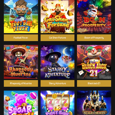
Football Fever
Cai Shen Fortune
Boom of Prosperity
Rhapsody of Muertos
Starry Adventure
BlackJack21