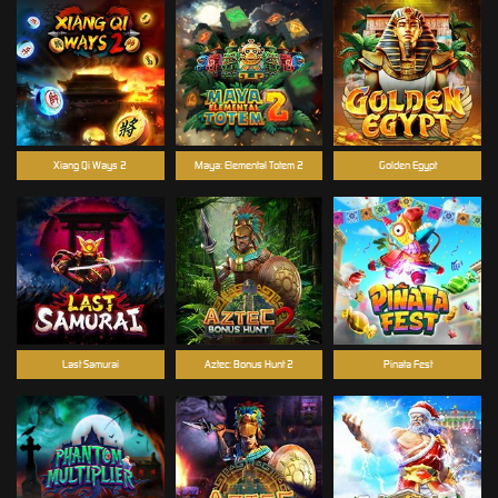
Xiang Qi Ways 2
Maya: Elemental Totem 2
Golden Egypt
Last Samurai
Aztec: Bonus Hunt 2
Pinata Fest