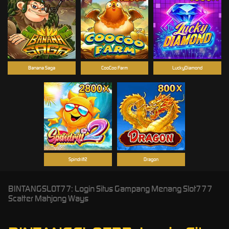
Banana Saga
CooCoo Farm
LuckyDiamond
Spindrift2
Dragon
BINTANGSLOT77: Login Situs Gampang Menang Slot777
Scatter Mahjong Ways