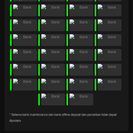
* Selama bank maintenance dan bank offline deposit dan penarikan tidak dapat
diproses