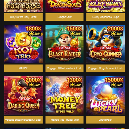
Ways of the Holy Horse
Dragon Soar
Lucky Elephant X-Huge
KOI TRIO
Voyage of Blast Raider X-Lock
Voyage of Cryo Gunner X-Lock
Voyage of Daring Queen X-Lock
Money Tree - Hyper Wild
Lucky Pearl