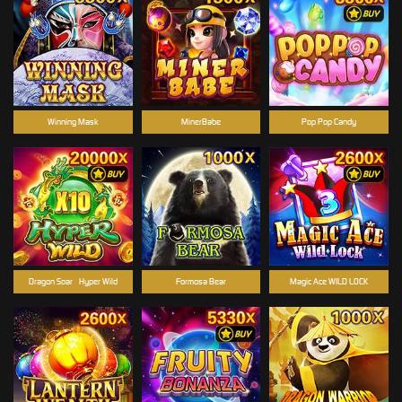
Winning Mask
MinerBabe
Pop Pop Candy
Dragon Soar - Hyper Wild
Formosa Bear
Magic Ace WILD LOCK