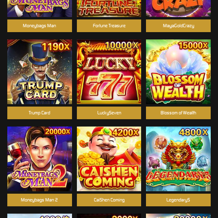
Moneybags Man
Fortune Treasure
MayaGoldCrazy
Trump Card
LuckySeven
Blossom of Wealth
Moneybags Man 2
CaiShen Coming
Legendary5