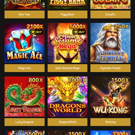
New Year
Piggy Bank
GoLaiFu
Magic Ace
Open Sesame Mega
Olympian Temple
Lucky Dragons
DragonsWorld
Wukong