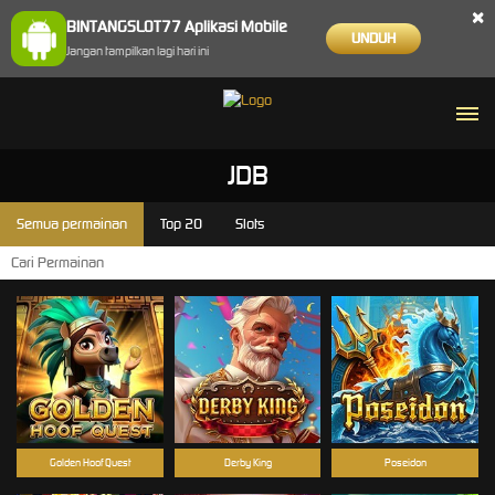
×
BINTANGSLOT77 Aplikasi Mobile
UNDUH
Jangan tampilkan lagi hari ini
JDB
Semua permainan
Top 20
Slots
Golden Hoof Quest
Derby King
Poseidon