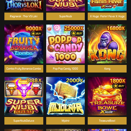
Ragnarok : Thor VS Loki
SuperNiubi
X-Huge_Fishin' Fever X-Huge
Combo Fruity Bonanza Combo
Pop Pop Candy 1000
Kong
SuperNiubiDeluxe
Mjolnir
TreasureBowl