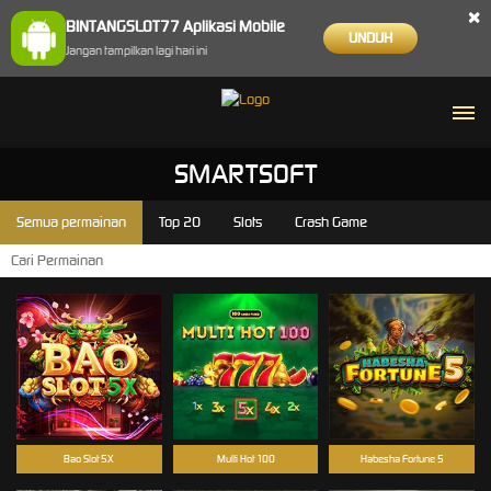
×
BINTANGSLOT77 Aplikasi Mobile
UNDUH
Jangan tampilkan lagi hari ini
SMARTSOFT
Semua permainan
Top 20
Slots
Crash Game
Bao Slot 5X
Multi Hot 100
Habesha Fortune 5