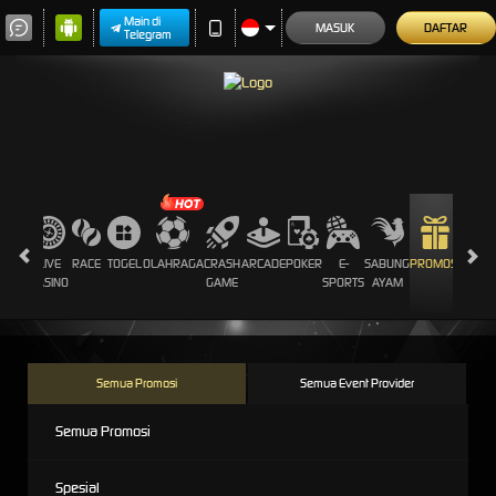
Main di
MASUK
DAFTAR
Telegram
SLOTS
LIVE
RACE
TOGEL
OLAHRAGA
CRASH
ARCADE
POKER
E-
SABUNG
PROMOSI
CASINO
GAME
SPORTS
AYAM
Semua Promosi
Semua Event Provider
Semua Promosi
Spesial