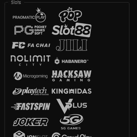
Slots