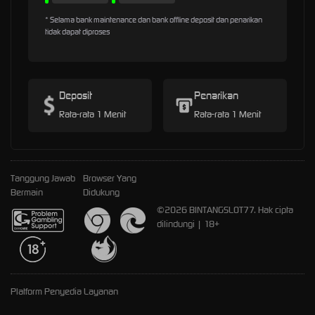
* Selama bank maintenance dan bank offline deposit dan penarikan
tidak dapat diproses
Deposit
Penarikan
Rata-rata 1 Menit
Rata-rata 1 Menit
Tanggung Jawab
Browser Yang
Bermain
Didukung
©2026 BINTANGSLOT77. Hak cipta
dilindungi | 18+
Platform Penyedia Layanan