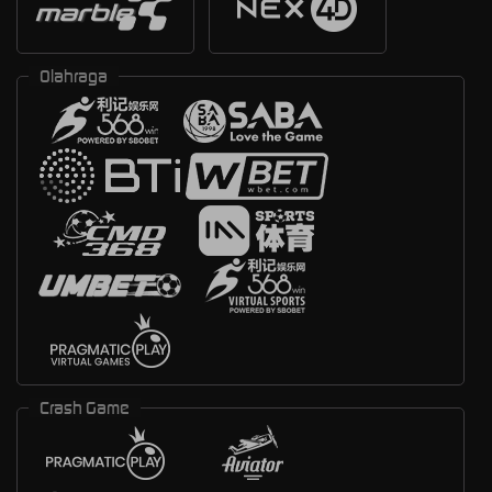
Olahraga
Crash Game