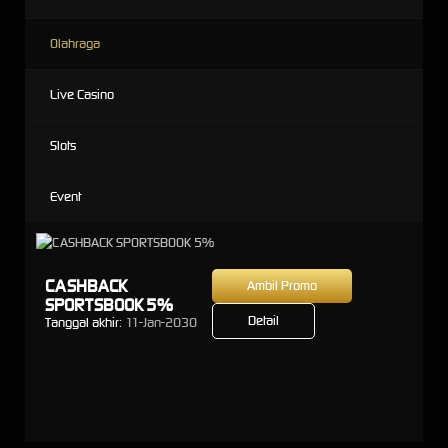
Olahraga
Live Casino
Slots
Event
CASHBACK
Ambil Promo
SPORTSBOOK 5%
Detail
Tanggal akhir:
11-Jan-2030