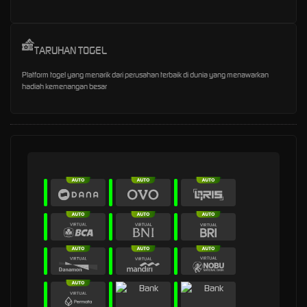
TARUHAN TOGEL
Platform togel yang menarik dari perusahan terbaik di dunia yang menawarkan
hadiah kemenangan besar