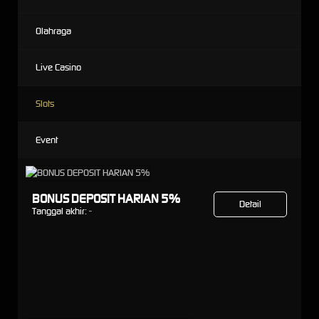
Olahraga
Live Casino
Slots
Event
BONUS DEPOSIT HARIAN 5%
Detail
Tanggal akhir:
-