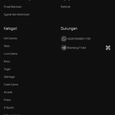
Pusat Bantuan
Referral
Syarat dan Ketentuan
Kategori
Dukungan
Hot Games
+6287848871781
Slots
@bintang77slot
Live Casino
Race
Togel
Olahraga
Crash Game
Arcade
Poker
E-Sports