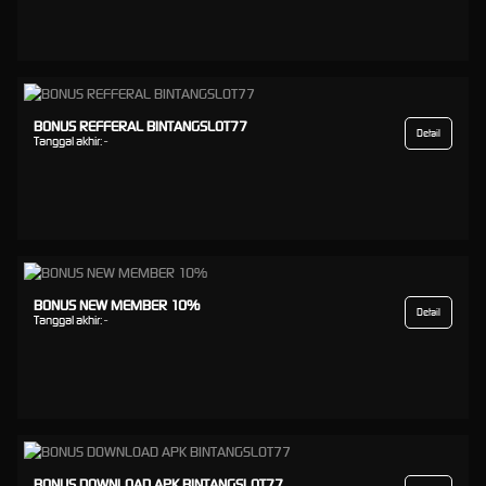
BONUS REFFERAL BINTANGSLOT77
Detail
Tanggal akhir:
-
BONUS NEW MEMBER 10%
Detail
Tanggal akhir:
-
BONUS DOWNLOAD APK BINTANGSLOT77