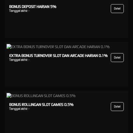
BONUS DEPOSIT HARIAN 5%
Detail
Tanggal akhir:
-
EXTRA BONUS TURNOVER SLOT DAN ARCADE HARIAN 0.1%
Detail
Tanggal akhir:
-
BONUS ROLLINGAN SLOT GAMES 0.5%
Detail
Tanggal akhir:
-