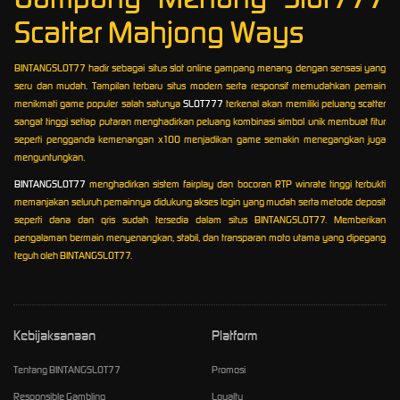
Scatter Mahjong Ways
BINTANGSLOT77 hadir sebagai situs slot online gampang menang dengan sensasi yang
seru dan mudah. Tampilan terbaru situs modern serta responsif memudahkan pemain
menikmati game populer salah satunya
SLOT777
terkenal akan memiliki peluang scatter
sangat tinggi setiap putaran menghadirkan peluang kombinasi simbol unik membuat fitur
seperti pengganda kemenangan x100 menjadikan game semakin menegangkan juga
menguntungkan.
BINTANGSLOT77
menghadirkan sistem fairplay dan bocoran RTP winrate tinggi terbukti
memanjakan seluruh pemainnya didukung akses login yang mudah serta metode deposit
seperti dana dan qris sudah tersedia dalam situs BINTANGSLOT77. Memberikan
pengalaman bermain menyenangkan, stabil, dan transparan moto utama yang dipegang
teguh oleh BINTANGSLOT77.
Kebijaksanaan
Platform
Tentang BINTANGSLOT77
Promosi
Responsible Gambling
Loyalty