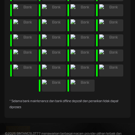
* Selama bank maintenance dan bank offline deposit dan penarikan tidak dapat
diproses
Klik disini!
©2026 BINTANGSLOT77 menawarkan berbagai macam provider pilihan terbaik dan